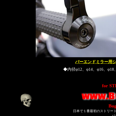
バーエンドミラー用
◆内径φ12、φ14、φ16、
for S
Bug
日本で１番最初のストリー
バ