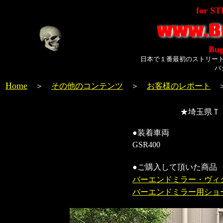
for S
Bug
日本で１番最初のストリー
バ
Home
＞
その他のコンテンツ
＞
お客様のレポート
★埼玉県Ｔ
●装着車両
GSR400
●ご購入して頂いた商品
バーエンドミラー・ヴィ
バーエンドミラー用ショ