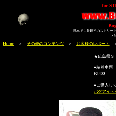
for S
Bug
日本で１番最初のストリー
バ
Home
＞
その他のコンテンツ
＞
お客様のレポート
★広島県Ｓ
●装着車両
FZ400
●ご購入し
バグアイヘ