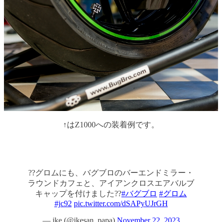
↑はZ1000への装着例です。
??グロムにも、バグブロのバーエンドミラー・
ラウンドカフェと、アイアンクロスエアバルブ
キャップを付けました??
#バグブロ
#グロム
#jc92
pic.twitter.com/dSAPyUJrGH
— ike (@ikesan_papa)
November 22, 2023