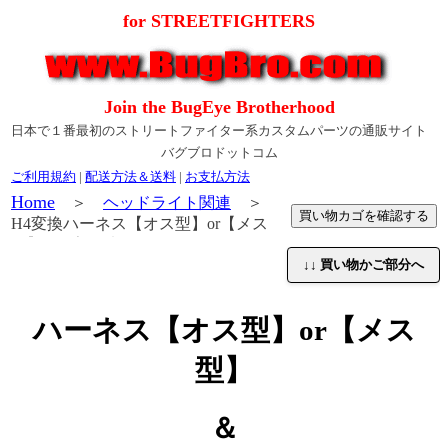
for STREETFIGHTERS
Join the BugEye Brotherhood
日本で１番最初のストリートファイター系カスタムパーツの通販サイト
バグブロドットコム
ご利用規約
|
配送方法＆送料
|
お支払方法
Home
＞
ヘッドライト関連
＞
H4変換ハーネス【オス型】or【メス
型】＆Y字分岐型ハーネス
↓↓ 買い物かご部分へ
ハーネス【オス型】or【メス
型】
＆